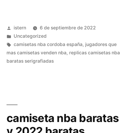
nba
baratas
Publicado
istern
6 de septiembre de 2022
para
por
Publicado
Uncategorized
yoga
en
Etiquetas:
camisetas nba cordoba españa
,
jugadores que
baratas»
mas camisetas venden nba
,
replicas camisetas nba
baratas serigrafiadas
camiseta nba baratas
y 2022 baratas