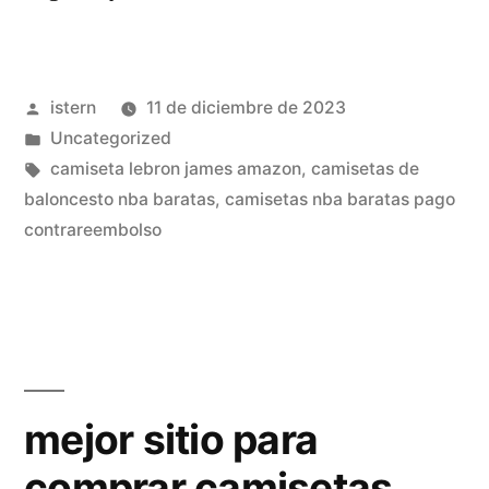
replicas
exactas
Publicado
istern
11 de diciembre de 2023
tailandia
por
Publicado
Uncategorized
barato
en
Etiquetas:
camiseta lebron james amazon
,
camisetas de
nba»
baloncesto nba baratas
,
camisetas nba baratas pago
contrareembolso
mejor sitio para
comprar camisetas