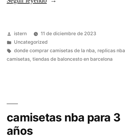
«paginas
Seguir leyendo
camisetas
de
Publicado
istern
11 de diciembre de 2023
nba»
por
Publicado
Uncategorized
en
Etiquetas:
donde comprar camisetas de la nba
,
replicas nba
camisetas
,
tiendas de baloncesto en barcelona
camisetas nba para 3
años