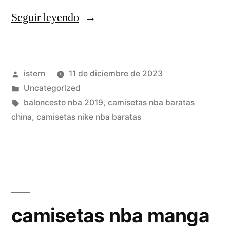
«mejor
Seguir leyendo
sitio
para
Publicado
istern
11 de diciembre de 2023
comprar
por
Publicado
Uncategorized
camisetas
en
Etiquetas:
baloncesto nba 2019
,
camisetas nba baratas
nba»
china
,
camisetas nike nba baratas
camisetas nba manga