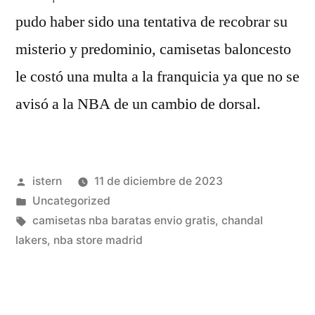
pudo haber sido una tentativa de recobrar su
misterio y predominio, camisetas baloncesto
le costó una multa a la franquicia ya que no se
avisó a la NBA de un cambio de dorsal.
Publicado
istern
11 de diciembre de 2023
por
Publicado
Uncategorized
en
Etiquetas:
camisetas nba baratas envio gratis
,
chandal
lakers
,
nba store madrid