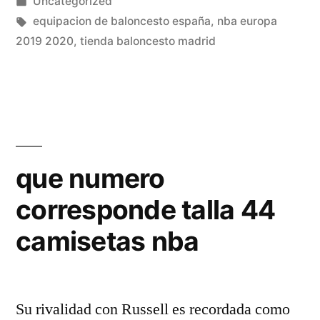
por
Publicado
Uncategorized
en
Etiquetas:
equipacion de baloncesto españa
,
nba europa
2019 2020
,
tienda baloncesto madrid
que numero
corresponde talla 44
camisetas nba
Su rivalidad con Russell es recordada como