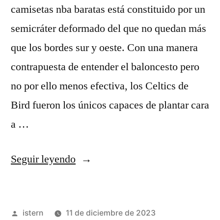
camisetas nba baratas está constituido por un
semicráter deformado del que no quedan más
que los bordes sur y oeste. Con una manera
contrapuesta de entender el baloncesto pero
no por ello menos efectiva, los Celtics de
Bird fueron los únicos capaces de plantar cara
a …
«giannis
Seguir leyendo
antetokounmpo
all-
Publicado
istern
11 de diciembre de 2023
star