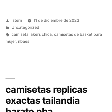
Publicado
istern
11 de diciembre de 2023
por
Publicado
Uncategorized
en
Etiquetas:
camiseta lakers chica
,
camisetas de basket para
mujer
,
nbaes
camisetas replicas
exactas tailandia
barato nba