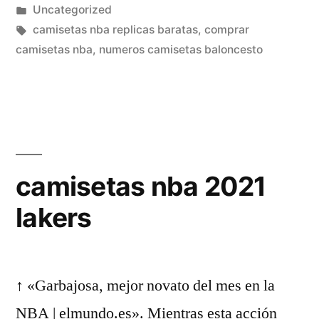
por
Publicado
Uncategorized
edition
en
Etiquetas:
camisetas nba replicas baratas
,
comprar
authentic
camisetas nba
,
numeros camisetas baloncesto
camiseta
jordan
nba
connected»
camisetas nba 2021
lakers
↑ «Garbajosa, mejor novato del mes en la
NBA | elmundo.es». Mientras esta acción