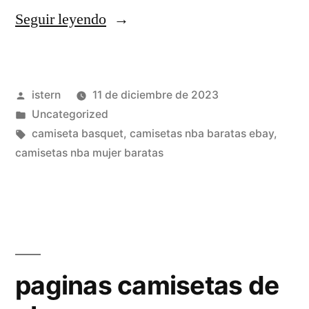
«la
Seguir leyendo
camiseta
más
Publicado
istern
11 de diciembre de 2023
vendida
por
Publicado
Uncategorized
de
en
Etiquetas:
camiseta basquet
,
camisetas nba baratas ebay
,
la
camisetas nba mujer baratas
historia
nba»
paginas camisetas de