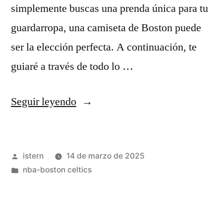
simplemente buscas una prenda única para tu
guardarropa, una camiseta de Boston puede
ser la elección perfecta. A continuación, te
guiaré a través de todo lo …
«camiseta
Seguir leyendo
boston»
Publicado
istern
14 de marzo de 2025
por
Publicado
nba-boston celtics
en