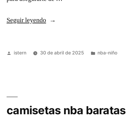
«camiseta
Seguir leyendo
nba
niño»
Publicado
Publicado
istern
30 de abril de 2025
nba-niño
por
en
camisetas nba baratas