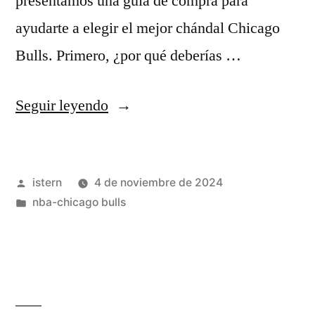
presentamos una guía de compra para
ayudarte a elegir el mejor chándal Chicago
Bulls. Primero, ¿por qué deberías …
«Chándal
Seguir leyendo
Chicago
Bulls»
Publicado
istern
4 de noviembre de 2024
por
Publicado
nba-chicago bulls
en