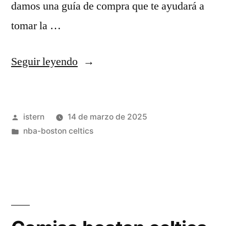
damos una guía de compra que te ayudará a
tomar la …
«camisetas
Seguir leyendo
boston
celtics»
Publicado
istern
14 de marzo de 2025
por
Publicado
nba-boston celtics
en