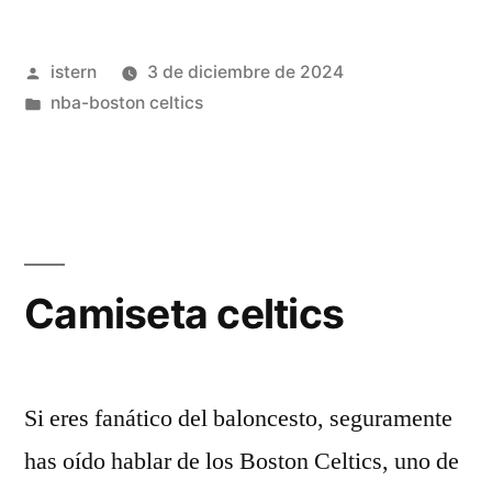
celtics»
Publicado
istern
3 de diciembre de 2024
por
Publicado
nba-boston celtics
en
Camiseta celtics
Si eres fanático del baloncesto, seguramente
has oído hablar de los Boston Celtics, uno de