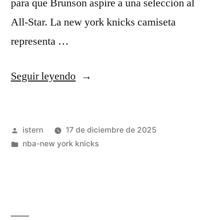
para que Brunson aspire a una selección al
All-Star. La new york knicks camiseta
representa …
«Jalen
Seguir leyendo
Brunson:
Perspectivas
Publicado
istern
17 de diciembre de 2025
de
por
Publicado
nba-new york knicks
la
en
nueva
temporada
–