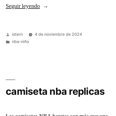
«Camiseta
Seguir leyendo
NBA
niño»
Publicado
istern
4 de noviembre de 2024
por
Publicado
nba-niño
en
camiseta nba replicas