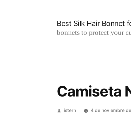
Saltar
al
Best Silk Hair Bonnet f
contenido
bonnets to protect your cu
Camiseta 
Publicado
istern
4 de noviembre d
por