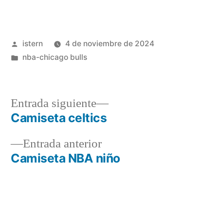
Publicado
istern
4 de noviembre de 2024
por
Publicado
nba-chicago bulls
en
Entrada
Entrada siguiente
siguiente:
Camiseta celtics
Navegación
Entrada
Entrada anterior
de
anterior:
Camiseta NBA niño
entradas