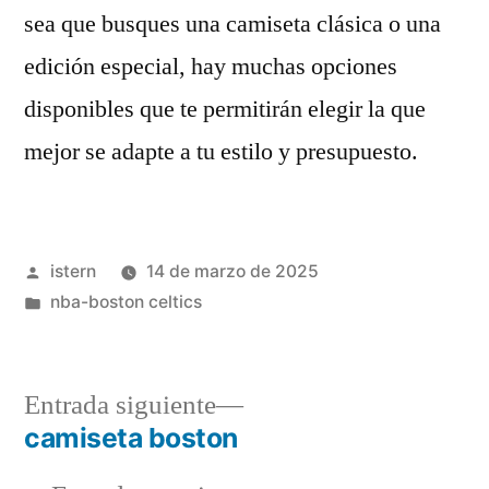
sea que busques una camiseta clásica o una
edición especial, hay muchas opciones
disponibles que te permitirán elegir la que
mejor se adapte a tu estilo y presupuesto.
Publicado
istern
14 de marzo de 2025
por
Publicado
nba-boston celtics
en
Entrada
Entrada siguiente
siguiente:
camiseta boston
Navegación