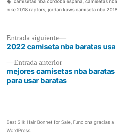
en
Etiquetas:
camisetas nba cordoba españa
,
camisetas nba
nike 2018 raptors
,
jordan kaws camiseta nba 2018
Entrada
Entrada siguiente
siguiente:
2022 camiseta nba baratas usa
Navegación
Entrada
Entrada anterior
de
anterior:
mejores camisetas nba baratas
entradas
para usar baratas
Best Silk Hair Bonnet for Sale
,
Funciona gracias a
WordPress.