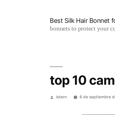
Saltar
al
Best Silk Hair Bonnet f
contenido
bonnets to protect your cu
top 10 cam
Publicado
istern
6 de septiembre 
por