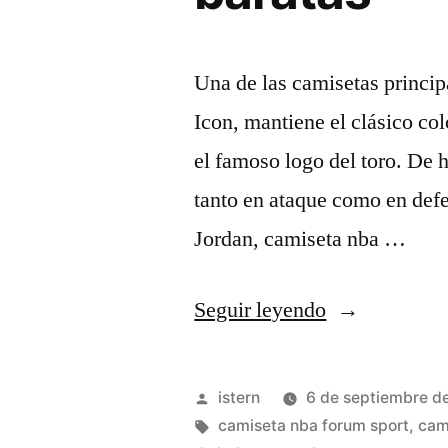
Una de las camisetas princip
Icon, mantiene el clásico col
el famoso logo del toro. De 
tanto en ataque como en defe
Jordan, camiseta nba …
«top
Seguir leyendo
camiseta
nba
Publicado
istern
6 de septiembre d
baratas
por
Etiquetas:
camiseta nba forum sport
,
cam