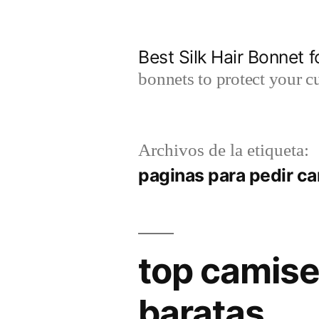
Saltar
al
Best Silk Hair Bonnet f
contenido
bonnets to protect your cu
Archivos de la etiqueta:
paginas para pedir c
top camise
baratas