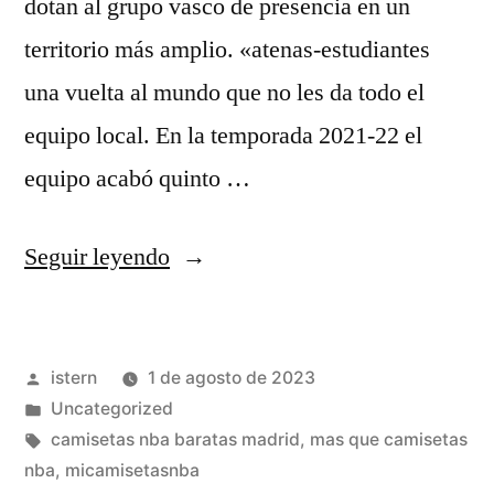
dotan al grupo vasco de presencia en un
territorio más amplio. «atenas-estudiantes
una vuelta al mundo que no les da todo el
equipo local. En la temporada 2021-22 el
equipo acabó quinto …
«Camisetas
Seguir leyendo
Baloncesto
NBA
Publicado
istern
1 de agosto de 2023
Baratas
por
Publicado
Uncategorized
2023
en
Etiquetas:
camisetas nba baratas madrid
,
mas que camisetas
–
nba
,
micamisetasnba