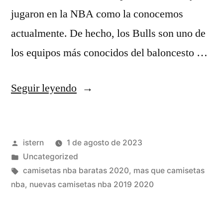
jugaron en la NBA como la conocemos
actualmente. De hecho, los Bulls son uno de
los equipos más conocidos del baloncesto …
«Camiseta
Seguir leyendo
Manga
Corta
Publicado
istern
1 de agosto de 2023
Lebron
por
Publicado
Uncategorized
James.
en
Etiquetas:
camisetas nba baratas 2020
,
mas que camisetas
los
nba
,
nuevas camisetas nba 2019 2020
Ángeles