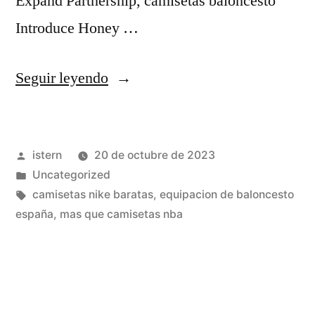
Expand Partnership, camisetas baloncesto
Introduce Honey …
«camiseta
Seguir leyendo
allen
iverson
Publicado
istern
20 de octubre de 2023
sixers
por
Publicado
Uncategorized
nba
en
Etiquetas:
camisetas nike baratas
,
equipacion de baloncesto
hardwood
españa
,
mas que camisetas nba
classics
manga
corta