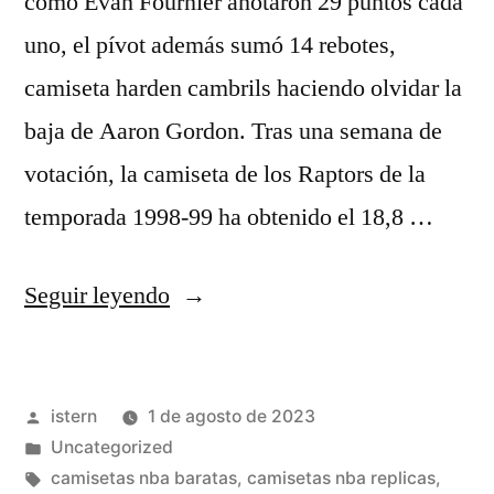
como Evan Fournier anotaron 29 puntos cada
uno, el pívot además sumó 14 rebotes,
camiseta harden cambrils haciendo olvidar la
baja de Aaron Gordon. Tras una semana de
votación, la camiseta de los Raptors de la
temporada 1998-99 ha obtenido el 18,8 …
«Camisetas
Seguir leyendo
Nba
Baratas
Publicado
istern
1 de agosto de 2023
2023»
por
Publicado
Uncategorized
en
Etiquetas:
camisetas nba baratas
,
camisetas nba replicas
,