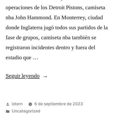
operaciones de los Detroit Pistons, camiseta
nba John Hammond. En Monterrey, ciudad
donde Inglaterra jugó todos sus partidos de la
fase de grupos, camiseta nba también se
registraron incidentes dentro y fuera del
estadio que …
«Asimismo
Seguir leyendo
Obtuvo
Tres
Publicado
istern
6 de septiembre de 2023
Veces
por
Publicado
Uncategorized