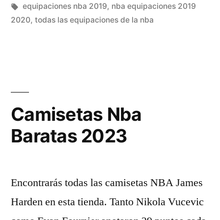
el
en
Etiquetas:
equipaciones nba 2019
,
nba equipaciones 2019
MVP»
2020
,
todas las equipaciones de la nba
Camisetas Nba
Baratas 2023
Encontrarás todas las camisetas NBA James
Harden en esta tienda. Tanto Nikola Vucevic