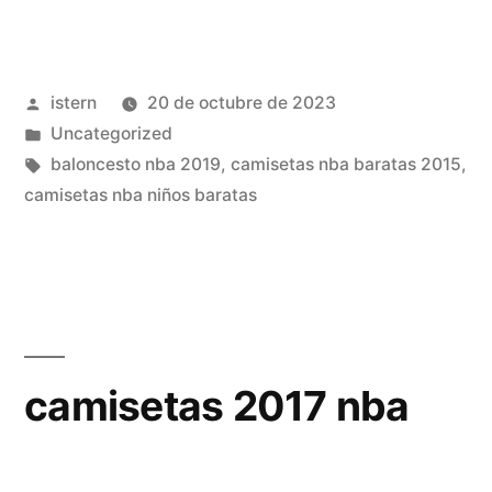
camisetas
nba
Publicado
istern
20 de octubre de 2023
actuales»
por
Publicado
Uncategorized
en
Etiquetas:
baloncesto nba 2019
,
camisetas nba baratas 2015
,
camisetas nba niños baratas
camisetas 2017 nba