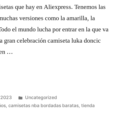
isetas que hay en Aliexpress. Tenemos las
muchas versiones como la amarilla, la
Todo el mundo lucha por entrar en la que va
 la gran celebración camiseta luka doncic
 en …
Publicado
e 2023
Uncategorized
en
ños
,
camisetas nba bordadas baratas
,
tienda