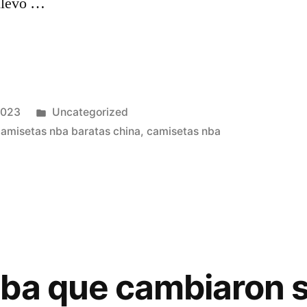
 llevó …
Publicado
2023
Uncategorized
en
camisetas nba baratas china
,
camisetas nba
nba que cambiaron 