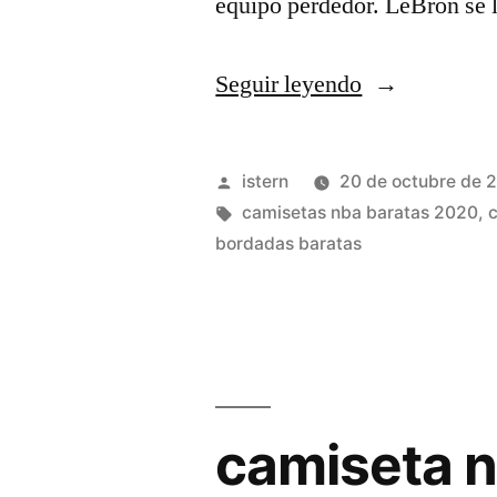
equipo perdedor. LeBron se
«camiseta
Seguir leyendo
nba
boston
Publicado
istern
20 de octubre de 
celtics
por
Etiquetas:
camisetas nba baratas 2020
,
bordadas baratas
new
era
chalk
line
masculina»
camiseta 