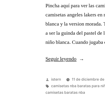
Pincha aquí para ver las cam
camisetas angeles lakers en 
blanca y la version morada. 
a ser la guinda del pastel de
niño blanca. Cuando jugaba
«camisetas
Seguir leyendo
nba
amazon»
Publicado
istern
11 de diciembre d
por
Etiquetas:
camisetas nba baratas para ni
camisetas baratas nba