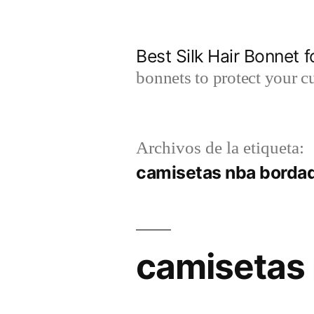
Saltar
al
Best Silk Hair Bonnet f
contenido
bonnets to protect your cu
Archivos de la etiqueta:
camisetas nba bordad
camisetas