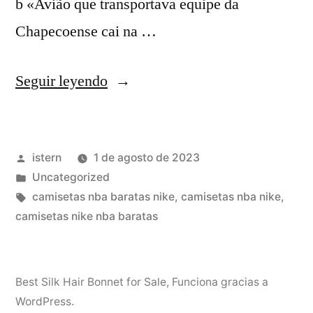
b «Avião que transportava equipe da
Chapecoense cai na …
«Camisetas
Seguir leyendo
Baloncesto
Nba
Publicado
istern
1 de agosto de 2023
Imitacion
por
Publicado
Uncategorized
–
en
Etiquetas:
camisetas nba baratas nike
,
camisetas nba nike
,
Camisetas
camisetas nike nba baratas
De
Baloncesto
Best Silk Hair Bonnet for Sale
,
Funciona gracias a
2023
WordPress.