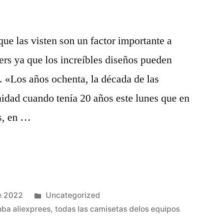
que las visten son un factor importante a
kers ya que los increíbles diseños pueden
. «Los años ochenta, la década de las
inidad cuando tenía 20 años este lunes que en
s, en …
Publicado
e 2022
Uncategorized
en
nba aliexprees
,
todas las camisetas delos equipos