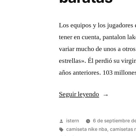
Los equipos y los jugadores 
tener en cuenta, pantalon la
variar mucho de unos a otros
estrellas». Él perdió su virg
años anteriores. 103 millone
«cómo
Seguir leyendo
una
camiseta
Publicado
istern
6 de septiembre d
nba
por
Etiquetas:
camiseta nike nba
,
camisetas 