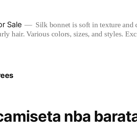
or Sale
Silk bonnet is soft in texture and 
rly hair. Various colors, sizes, and styles. Ex
rees
amiseta nba barat