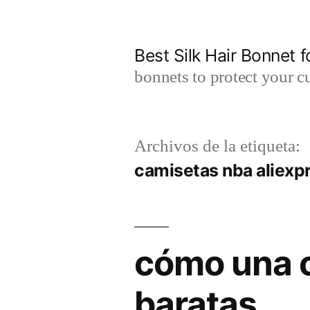
Saltar
al
Best Silk Hair Bonnet f
contenido
bonnets to protect your cu
Archivos de la etiqueta:
camisetas nba aliexp
cómo una c
baratas