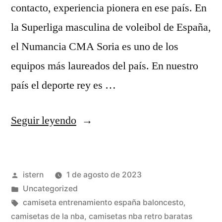
contacto, experiencia pionera en ese país. En
la Superliga masculina de voleibol de España,
el Numancia CMA Soria es uno de los
equipos más laureados del país. En nuestro
país el deporte rey es …
«Camisetas
Seguir leyendo
Nba
T
Publicado
istern
1 de agosto de 2023
Shirts
por
Publicado
Uncategorized
2023»
en
Etiquetas:
camiseta entrenamiento españa baloncesto
,
camisetas de la nba
,
camisetas nba retro baratas