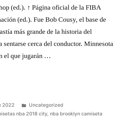
shop (ed.). ↑ Página oficial de la FIBA
mación (ed.). Fue Bob Cousy, el base de
astía más grande de la historia del
 a sentarse cerca del conductor. Minnesota
n el que jugarán …
Publicado
e 2022
Uncategorized
en
isetas nba 2018 city
,
nba brooklyn camiseta