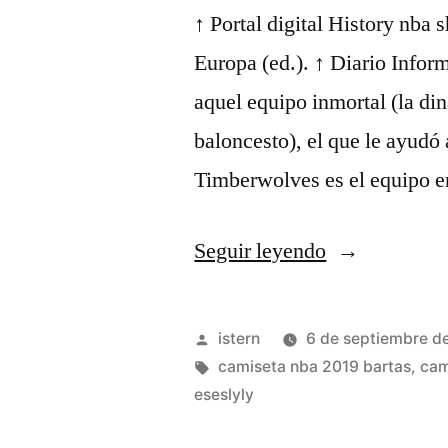
↑ Portal digital History nba 
Europa (ed.). ↑ Diario Infor
aquel equipo inmortal (la din
baloncesto), el que le ayudó
Timberwolves es el equipo e
«top
Seguir leyendo
10
camisetas
Publicado
istern
6 de septiembre d
nba
por
Etiquetas:
camiseta nba 2019 bartas
,
cam
eseslyly
baratas
kpop»