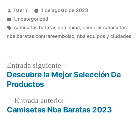
Publicado
istern
1 de agosto de 2023
por
Publicado
Uncategorized
en
Etiquetas:
camisetas baratas nba china
,
comprar camisetas
nba baratas contrareembolso
,
nba equipos y ciudades
Entrada
Entrada siguiente
siguiente:
Descubre la Mejor Selección De
Navegación
Productos
de
Entrada
Entrada anterior
entradas
anterior:
Camisetas Nba Baratas 2023