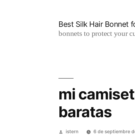
Saltar
al
Best Silk Hair Bonnet f
contenido
bonnets to protect your cu
mi camiset
baratas
Publicado
istern
6 de septiembre 