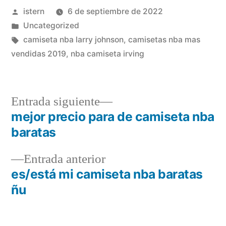
Publicado
istern
6 de septiembre de 2022
por
Publicado
Uncategorized
en
Etiquetas:
camiseta nba larry johnson
,
camisetas nba mas
vendidas 2019
,
nba camiseta irving
Entrada
Entrada siguiente
siguiente:
mejor precio para de camiseta nba
Navegación
baratas
de
Entrada
Entrada anterior
entradas
anterior:
es/está mi camiseta nba baratas
ñu