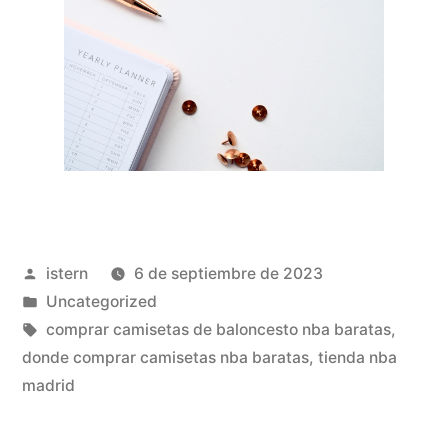
Publicado
istern
6 de septiembre de 2023
por
Publicado
Uncategorized
en
Etiquetas:
comprar camisetas de baloncesto nba baratas
,
donde comprar camisetas nba baratas
,
tienda nba
madrid