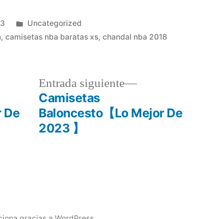
Publicado
23
Uncategorized
en
n
,
camisetas nba baratas xs
,
chandal nba 2018
a
Entrada
Entrada siguiente
r:
siguiente:
Camisetas
r De
Baloncesto【Lo Mejor De
2023 】
ciona gracias a WordPress.