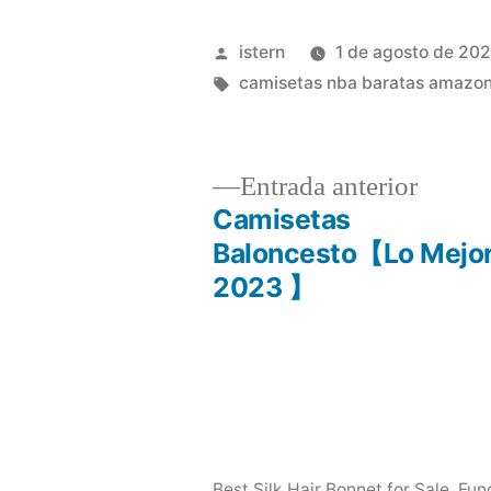
Publicado
istern
1 de agosto de 20
por
Etiquetas:
camisetas nba baratas amazo
Entrad
Entrada anterior
anterio
Camisetas
Navegación
Baloncesto【Lo Mejo
2023 】
de
entradas
Best Silk Hair Bonnet for Sale
,
Fun