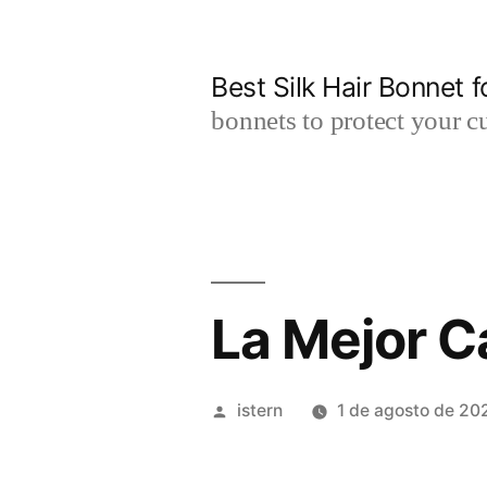
Saltar
al
Best Silk Hair Bonnet f
contenido
bonnets to protect your cu
La Mejor C
Publicado
istern
1 de agosto de 20
por