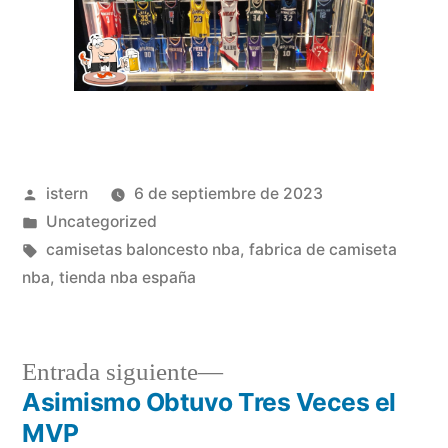
Publicado
istern
6 de septiembre de 2023
por
Publicado
Uncategorized
en
Etiquetas:
camisetas baloncesto nba
,
fabrica de camiseta
nba
,
tienda nba españa
Entrada
Entrada siguiente
siguiente:
Asimismo Obtuvo Tres Veces el
Navegación
MVP