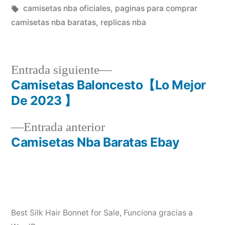
en
Etiquetas:
camisetas nba oficiales
,
paginas para comprar
camisetas nba baratas
,
replicas nba
Entrada
Entrada siguiente
siguiente:
Camisetas Baloncesto【Lo Mejor
Navegación
De 2023 】
de
Entrada
Entrada anterior
entradas
anterior:
Camisetas Nba Baratas Ebay
Best Silk Hair Bonnet for Sale
,
Funciona gracias a