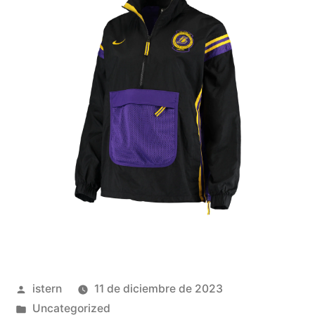
Publicado
istern
11 de diciembre de 2023
por
Publicado
Uncategorized