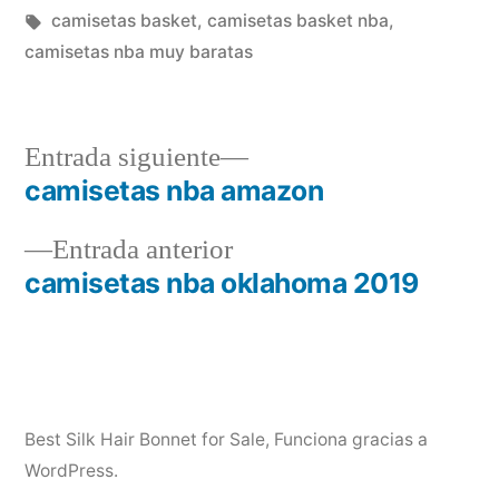
en
Etiquetas:
camisetas basket
,
camisetas basket nba
,
camisetas nba muy baratas
Entrada
Entrada siguiente
siguiente:
camisetas nba amazon
Navegación
Entrada
Entrada anterior
de
anterior:
camisetas nba oklahoma 2019
entradas
Best Silk Hair Bonnet for Sale
,
Funciona gracias a
WordPress.