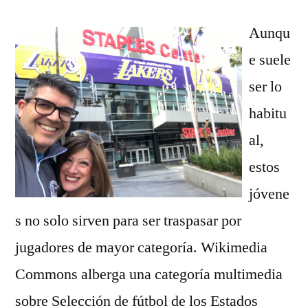
Aunqu
e suele
ser lo
habitu
al,
estos
jóvene
s no solo sirven para ser traspasar por
jugadores de mayor categoría. Wikimedia
Commons alberga una categoría multimedia
sobre Selección de fútbol de los Estados