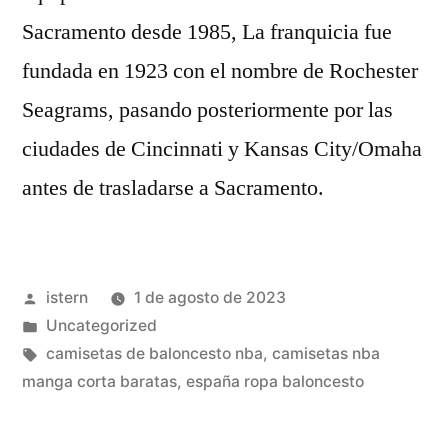
Sacramento desde 1985, La franquicia fue
fundada en 1923 con el nombre de Rochester
Seagrams, pasando posteriormente por las
ciudades de Cincinnati y Kansas City/Omaha
antes de trasladarse a Sacramento.
Publicado
istern
1 de agosto de 2023
por
Publicado
Uncategorized
en
Etiquetas:
camisetas de baloncesto nba
,
camisetas nba
manga corta baratas
,
españa ropa baloncesto